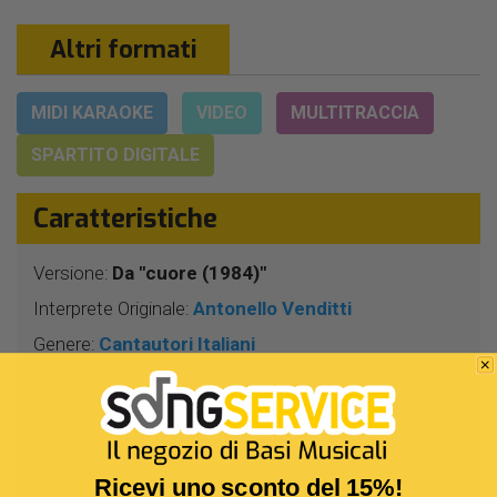
Altri formati
MIDI KARAOKE
VIDEO
MULTITRACCIA
SPARTITO DIGITALE
Caratteristiche
Versione:
Da "cuore (1984)"
Interprete Originale:
Antonello Venditti
Genere:
Cantautori Italiani
Autore:
A.Venditti
Durata:
4 Min 0 Sec
Segnatura:
4/4
Ricevi uno sconto del 15%!
BPM:
68