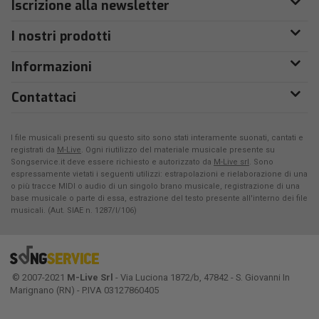
Iscrizione alla newsletter
I nostri prodotti
Informazioni
Contattaci
I file musicali presenti su questo sito sono stati interamente suonati, cantati e
registrati da
M-Live
. Ogni riutilizzo del materiale musicale presente su
Songservice.it deve essere richiesto e autorizzato da
M-Live srl
. Sono
espressamente vietati i seguenti utilizzi: estrapolazioni e rielaborazione di una
o più tracce MIDI o audio di un singolo brano musicale, registrazione di una
base musicale o parte di essa, estrazione del testo presente all'interno dei file
musicali. (Aut. SIAE n. 1287/I/106)
© 2007-2021
M-Live Srl
- Via Luciona 1872/b, 47842 - S. Giovanni In
Marignano (RN) - P.IVA 03127860405