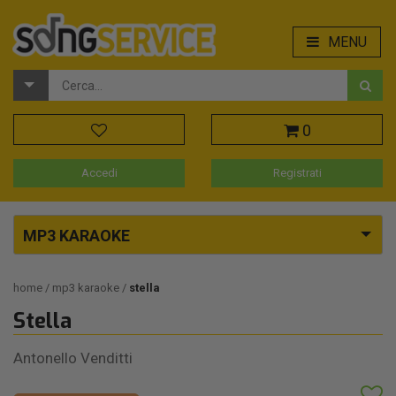
MENU
0
Accedi
Registrati
MP3 KARAOKE
home
mp3 karaoke
stella
Stella
Antonello Venditti