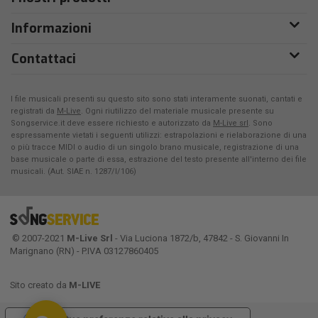
Informazioni
Contattaci
I file musicali presenti su questo sito sono stati interamente suonati, cantati e
registrati da
M-Live
. Ogni riutilizzo del materiale musicale presente su
Songservice.it deve essere richiesto e autorizzato da
M-Live srl
. Sono
espressamente vietati i seguenti utilizzi: estrapolazioni e rielaborazione di una
o più tracce MIDI o audio di un singolo brano musicale, registrazione di una
base musicale o parte di essa, estrazione del testo presente all'interno dei file
musicali. (Aut. SIAE n. 1287/I/106)
© 2007-2021
M-Live Srl
- Via Luciona 1872/b, 47842 - S. Giovanni In
Marignano (RN) - P.IVA 03127860405
Sito creato da
M-LIVE