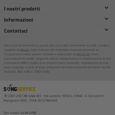
I nostri prodotti
Informazioni
Contattaci
I file musicali presenti su questo sito sono stati interamente suonati, cantati e
registrati da
M-Live
. Ogni riutilizzo del materiale musicale presente su
Songservice.it deve essere richiesto e autorizzato da
M-Live srl
. Sono
espressamente vietati i seguenti utilizzi: estrapolazioni e rielaborazione di una
o più tracce MIDI o audio di un singolo brano musicale, registrazione di una
base musicale o parte di essa, estrazione del testo presente all'interno dei file
musicali. (Aut. SIAE n. 1287/I/106)
© 2007-2021
M-Live Srl
- Via Luciona 1872/b, 47842 - S. Giovanni In
Marignano (RN) - P.IVA 03127860405
Sito creato da
M-LIVE