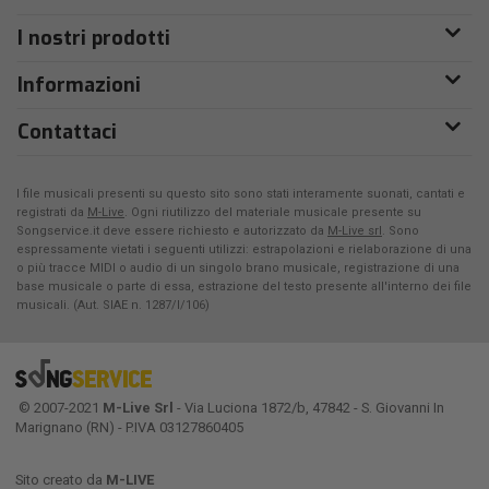
I nostri prodotti
Informazioni
Contattaci
I file musicali presenti su questo sito sono stati interamente suonati, cantati e
registrati da
M-Live
. Ogni riutilizzo del materiale musicale presente su
Songservice.it deve essere richiesto e autorizzato da
M-Live srl
. Sono
espressamente vietati i seguenti utilizzi: estrapolazioni e rielaborazione di una
o più tracce MIDI o audio di un singolo brano musicale, registrazione di una
base musicale o parte di essa, estrazione del testo presente all'interno dei file
musicali. (Aut. SIAE n. 1287/I/106)
© 2007-2021
M-Live Srl
- Via Luciona 1872/b, 47842 - S. Giovanni In
Marignano (RN) - P.IVA 03127860405
Sito creato da
M-LIVE