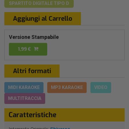
SPARTITO DIGITALE
TIPO D
Aggiungi al Carrello
Versione Stampabile
1,99 €
Altri formati
MIDI KARAOKE
MP3 KARAOKE
VIDEO
MULTITRACCIA
Caratteristiche
Interprete Originale:
Shivaree