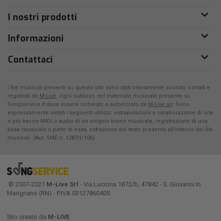
I nostri prodotti
Informazioni
Contattaci
I file musicali presenti su questo sito sono stati interamente suonati, cantati e
registrati da
M-Live
. Ogni riutilizzo del materiale musicale presente su
Songservice.it deve essere richiesto e autorizzato da
M-Live srl
. Sono
espressamente vietati i seguenti utilizzi: estrapolazioni e rielaborazione di una
o più tracce MIDI o audio di un singolo brano musicale, registrazione di una
base musicale o parte di essa, estrazione del testo presente all'interno dei file
musicali. (Aut. SIAE n. 1287/I/106)
© 2007-2021
M-Live Srl
- Via Luciona 1872/b, 47842 - S. Giovanni In
Marignano (RN) - P.IVA 03127860405
Sito creato da
M-LIVE