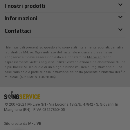
I nostri prodotti
Informazioni
Contattaci
I file musicali presenti su questo sito sono stati interamente suonati, cantati e
registrati da
M-Live
. Ogni riutilizzo del materiale musicale presente su
Songservice.it deve essere richiesto e autorizzato da
M-Live srl
. Sono
espressamente vietati i seguenti utilizzi: estrapolazioni e rielaborazione di una
o più tracce MIDI o audio di un singolo brano musicale, registrazione di una
base musicale o parte di essa, estrazione del testo presente all'interno dei file
musicali. (Aut. SIAE n. 1287/I/106)
© 2007-2021
M-Live Srl
- Via Luciona 1872/b, 47842 - S. Giovanni In
Marignano (RN) - P.IVA 03127860405
Sito creato da
M-LIVE