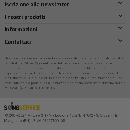
Iscrizione alla newsletter
I nostri prodotti
Informazioni
Contattaci
I file musicali presenti su questo sito sono stati interamente suonati, cantati e
registrati da
M-Live
. Ogni riutilizzo del materiale musicale presente su
Songservice.it deve essere richiesto e autorizzato da
M-Live srl
. Sono
espressamente vietati i seguenti utilizzi: estrapolazioni e rielaborazione di una
o più tracce MIDI o audio di un singolo brano musicale, registrazione di una
base musicale o parte di essa, estrazione del testo presente all'interno dei file
musicali. (Aut. SIAE n. 1287/I/106)
© 2007-2021
M-Live Srl
- Via Luciona 1872/b, 47842 - S. Giovanni In
Marignano (RN) - P.IVA 03127860405