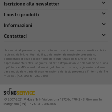
Iscrizione alla newsletter
I nostri prodotti
Informazioni
Contattaci
I file musicali presenti su questo sito sono stati interamente suonati, cantati e
registrati da
M-Live
. Ogni riutilizzo del materiale musicale presente su
Songservice.it deve essere richiesto e autorizzato da
M-Live srl
. Sono
espressamente vietati i seguenti utilizzi: estrapolazioni e rielaborazione di una
o più tracce MIDI o audio di un singolo brano musicale, registrazione di una
base musicale o parte di essa, estrazione del testo presente all'interno dei file
musicali. (Aut. SIAE n. 1287/I/106)
© 2007-2021
M-Live Srl
- Via Luciona 1872/b, 47842 - S. Giovanni In
Marignano (RN) - P.IVA 03127860405