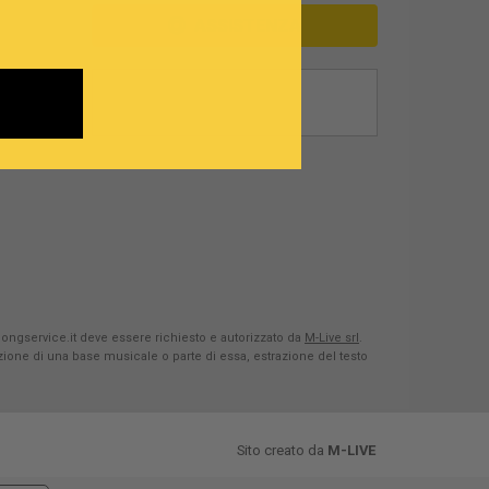
ASSISTENZA
Songservice.it deve essere richiesto e autorizzato da
M-Live srl
.
azione di una base musicale o parte di essa, estrazione del testo
Sito creato da
M-LIVE