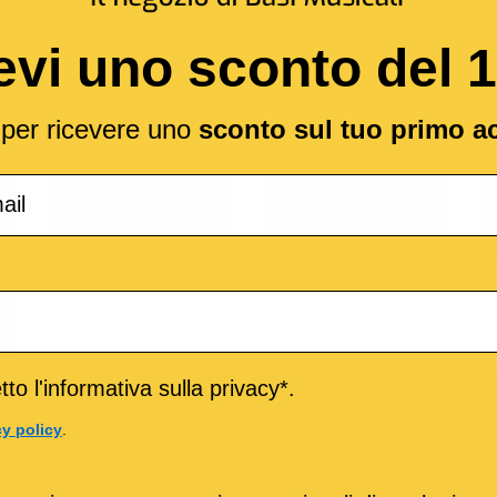
evi uno sconto del 
l per ricevere uno
sconto sul tuo primo a
o
M-Live
Medley
to l'informativa sulla privacy*.
ri prodotti
Informazioni
cy policy
.
formati
Termini e Condizioni
he degli MP3 karaoke
Come Acquistare