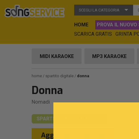
SCEGLI LA CATEGORIA
HOME
PROVA IL NUOVO 
SCARICA GRATIS
GRINTA P
MIDI KARAOKE
MP3 KARAOKE
home
spartito digitale
donna
Donna
Nomadi
SPARTITO DIGITALE
TIPO A
Aggiungi al Carrello