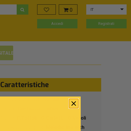
0
IT
Accedi
Registrati
GITALE
Caratteristiche
Interprete Originale:
Nomadi
Genere:
Cantautori Italiani
Autore:
E.Toffoli - G.Carletti - O.Veroli
Tipo spartito digitale:
Melodic line with