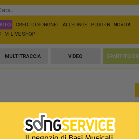
SITO
CREDITO SONGNET
ALLSONGS
PLUG-IN
NOVITÀ
C
M-LIVE SHOP
MULTITRACCIA
VIDEO
SPARTITO DI