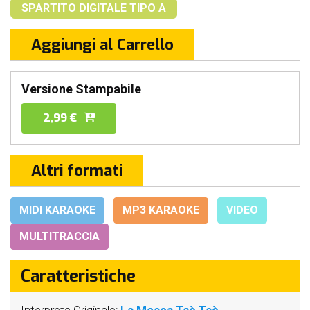
SPARTITO DIGITALE
TIPO A
Aggiungi al Carrello
Versione Stampabile
2,99 €
Altri formati
MIDI KARAOKE
MP3 KARAOKE
VIDEO
MULTITRACCIA
Caratteristiche
Interprete Originale:
La Mosca Tsè Tsè