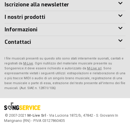
Iscrizione alla newsletter
I nostri prodotti
Informazioni
Contattaci
I file musicali presenti su questo sito sono stati interamente suonati, cantati e
registrati da
M-Live
. Ogni riutilizzo del materiale musicale presente su
Songservice.it deve essere richiesto e autorizzato da
M-Live srl
. Sono
espressamente vietati i seguenti utilizzi: estrapolazioni e rielaborazione di una
o più tracce MIDI o audio di un singolo brano musicale, registrazione di una
base musicale o parte di essa, estrazione del testo presente all'interno dei file
musicali. (Aut. SIAE n. 1287/I/106)
© 2007-2021
M-Live Srl
- Via Luciona 1872/b, 47842 - S. Giovanni In
Marignano (RN) - P.IVA 03127860405