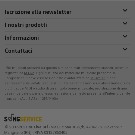
Iscrizione alla newsletter
I nostri prodotti
Informazioni
Contattaci
I file musicali presenti su questo sito sono stati interamente suonati, cantati e
registrati da
M-Live
. Ogni riutilizzo del materiale musicale presente su
Songservice.it deve essere richiesto e autorizzato da
M-Live srl
. Sono
espressamente vietati i seguenti utilizzi: estrapolazioni e rielaborazione di una
o più tracce MIDI o audio di un singolo brano musicale, registrazione di una
base musicale o parte di essa, estrazione del testo presente all'interno dei file
musicali. (Aut. SIAE n. 1287/I/106)
© 2007-2021
M-Live Srl
- Via Luciona 1872/b, 47842 - S. Giovanni In
Marignano (RN) - P.IVA 03127860405