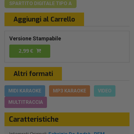
SPARTITO DIGITALE
TIPO A
Aggiungi al Carrello
Versione Stampabile
2,99 €
Altri formati
MIDI KARAOKE
MP3 KARAOKE
VIDEO
MULTITRACCIA
Caratteristiche
Interpreti Originali:
Fabrizio De Andrè
PFM