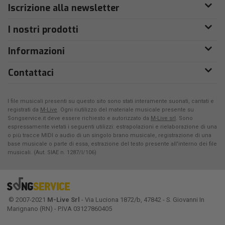
Iscrizione alla newsletter
I nostri prodotti
Informazioni
Contattaci
I file musicali presenti su questo sito sono stati interamente suonati, cantati e
registrati da
M-Live
. Ogni riutilizzo del materiale musicale presente su
Songservice.it deve essere richiesto e autorizzato da
M-Live srl
. Sono
espressamente vietati i seguenti utilizzi: estrapolazioni e rielaborazione di una
o più tracce MIDI o audio di un singolo brano musicale, registrazione di una
base musicale o parte di essa, estrazione del testo presente all'interno dei file
musicali. (Aut. SIAE n. 1287/I/106)
© 2007-2021
M-Live Srl
- Via Luciona 1872/b, 47842 - S. Giovanni In
Marignano (RN) - P.IVA 03127860405