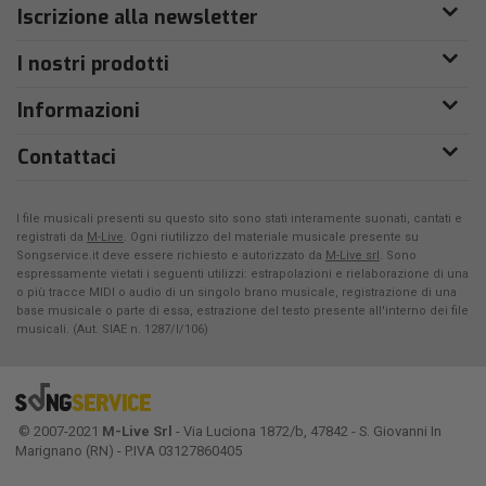
Iscrizione alla newsletter
I nostri prodotti
Informazioni
Contattaci
I file musicali presenti su questo sito sono stati interamente suonati, cantati e
registrati da
M-Live
. Ogni riutilizzo del materiale musicale presente su
Songservice.it deve essere richiesto e autorizzato da
M-Live srl
. Sono
espressamente vietati i seguenti utilizzi: estrapolazioni e rielaborazione di una
o più tracce MIDI o audio di un singolo brano musicale, registrazione di una
base musicale o parte di essa, estrazione del testo presente all'interno dei file
musicali. (Aut. SIAE n. 1287/I/106)
© 2007-2021
M-Live Srl
- Via Luciona 1872/b, 47842 - S. Giovanni In
Marignano (RN) - P.IVA 03127860405