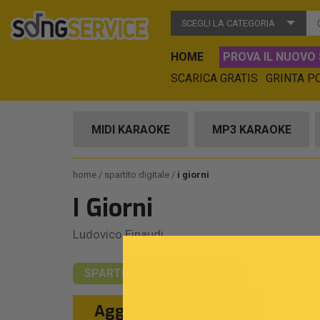
SCEGLI LA CATEGORIA
HOME
PROVA IL NUOVO 
SCARICA GRATIS
GRINTA P
MIDI KARAOKE
MP3 KARAOKE
home
spartito digitale
i giorni
I Giorni
Ludovico Einaudi
SPARTITO DIGITALE
TIPO B
Aggiungi al Carrello