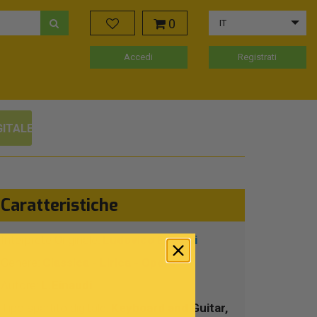
0
IT
Accedi
Registrati
GITALE
Caratteristiche
Interprete Originale:
Ludovico Einaudi
Genere:
Classica - Lirica - Opera
Autore:
L.Einaudi
Tipo spartito digitale:
Keyboard and Guitar,