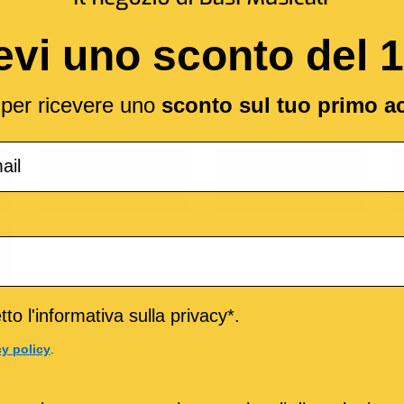
evi uno sconto del 
l per ricevere uno
sconto sul tuo primo a
o
M-Live
Medley
to l'informativa sulla privacy*.
ri prodotti
Informazioni
cy policy
.
formati
Termini e Condizioni
he degli MP3 karaoke
Come Acquistare