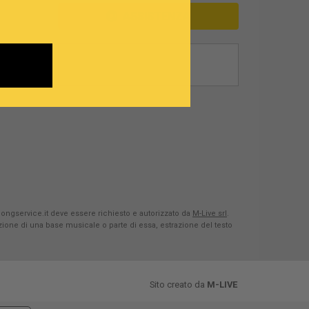
ASSISTENZA
Songservice.it deve essere richiesto e autorizzato da
M-Live srl
.
azione di una base musicale o parte di essa, estrazione del testo
Sito creato da
M-LIVE