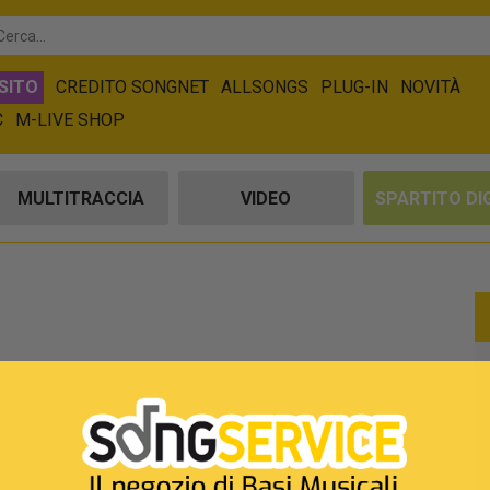
SITO
CREDITO SONGNET
ALLSONGS
PLUG-IN
NOVITÀ
C
M-LIVE SHOP
MULTITRACCIA
VIDEO
SPARTITO DI