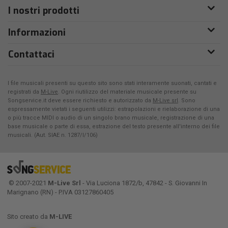
I nostri prodotti
Informazioni
Contattaci
I file musicali presenti su questo sito sono stati interamente suonati, cantati e
registrati da
M-Live
. Ogni riutilizzo del materiale musicale presente su
Songservice.it deve essere richiesto e autorizzato da
M-Live srl
. Sono
espressamente vietati i seguenti utilizzi: estrapolazioni e rielaborazione di una
o più tracce MIDI o audio di un singolo brano musicale, registrazione di una
base musicale o parte di essa, estrazione del testo presente all'interno dei file
musicali. (Aut. SIAE n. 1287/I/106)
© 2007-2021
M-Live Srl
- Via Luciona 1872/b, 47842 - S. Giovanni In
Marignano (RN) - P.IVA 03127860405
Sito creato da
M-LIVE