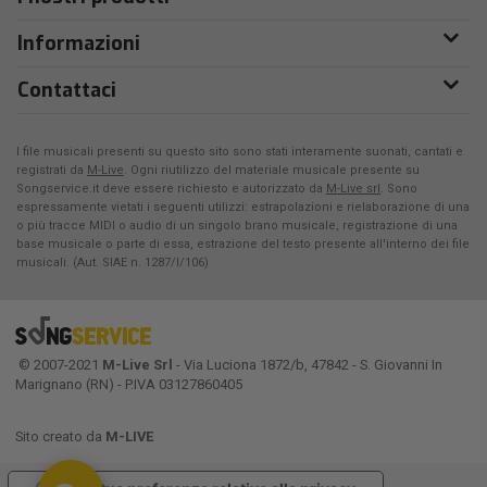
Informazioni
Contattaci
I file musicali presenti su questo sito sono stati interamente suonati, cantati e
registrati da
M-Live
. Ogni riutilizzo del materiale musicale presente su
Songservice.it deve essere richiesto e autorizzato da
M-Live srl
. Sono
espressamente vietati i seguenti utilizzi: estrapolazioni e rielaborazione di una
o più tracce MIDI o audio di un singolo brano musicale, registrazione di una
base musicale o parte di essa, estrazione del testo presente all'interno dei file
musicali. (Aut. SIAE n. 1287/I/106)
© 2007-2021
M-Live Srl
- Via Luciona 1872/b, 47842 - S. Giovanni In
Marignano (RN) - P.IVA 03127860405
Sito creato da
M-LIVE