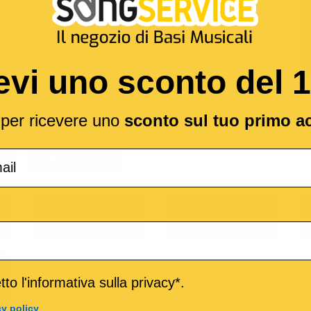
evi uno sconto del 
l per ricevere uno
sconto sul tuo primo a
EO
MULTITRACCIA
o
M-Live
Medley
to l'informativa sulla privacy*.
cy policy
.