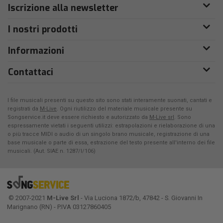
Iscrizione alla newsletter
I nostri prodotti
Informazioni
Contattaci
I file musicali presenti su questo sito sono stati interamente suonati, cantati e
registrati da
M-Live
. Ogni riutilizzo del materiale musicale presente su
Songservice.it deve essere richiesto e autorizzato da
M-Live srl
. Sono
espressamente vietati i seguenti utilizzi: estrapolazioni e rielaborazione di una
o più tracce MIDI o audio di un singolo brano musicale, registrazione di una
base musicale o parte di essa, estrazione del testo presente all'interno dei file
musicali. (Aut. SIAE n. 1287/I/106)
© 2007-2021
M-Live Srl
- Via Luciona 1872/b, 47842 - S. Giovanni In
Marignano (RN) - P.IVA 03127860405