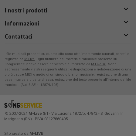
I nostri prodotti
Informazioni
Contattaci
I file musicali presenti su questo sito sono stati interamente suonati, cantati e
registrati da
M-Live
. Ogni riutilizzo del materiale musicale presente su
Songservice.it deve essere richiesto e autorizzato da
M-Live srl
. Sono
espressamente vietati i seguenti utilizzi: estrapolazioni e rielaborazione di una
o più tracce MIDI o audio di un singolo brano musicale, registrazione di una
base musicale o parte di essa, estrazione del testo presente all'interno dei file
musicali. (Aut. SIAE n. 1287/I/106)
© 2007-2021
M-Live Srl
- Via Luciona 1872/b, 47842 - S. Giovanni In
Marignano (RN) - P.IVA 03127860405
Sito creato da
M-LIVE