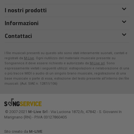
I nostri prodotti
Informazioni
Contattaci
I file musicali presenti su questo sito sono stati interamente suonati, cantati e
registrati da
M-Live
. Ogni riutilizzo del materiale musicale presente su
Songservice.it deve essere richiesto e autorizzato da
M-Live srl
. Sono
espressamente vietati i seguenti utilizzi: estrapolazioni e rielaborazione di una
o più tracce MIDI o audio di un singolo brano musicale, registrazione di una
base musicale o parte di essa, estrazione del testo presente all'interno dei file
musicali. (Aut. SIAE n. 1287/I/106)
© 2007-2021
M-Live Srl
- Via Luciona 1872/b, 47842 - S. Giovanni In
Marignano (RN) - P.IVA 03127860405
Sito creato da
M-LIVE