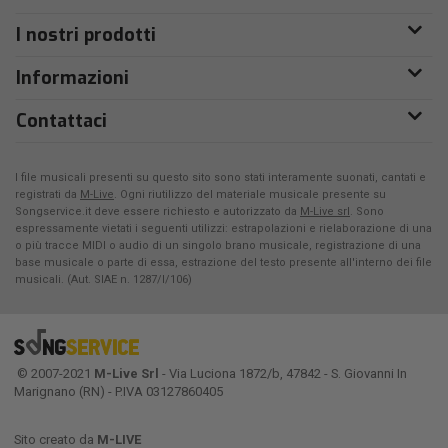
I nostri prodotti
Informazioni
Contattaci
I file musicali presenti su questo sito sono stati interamente suonati, cantati e
registrati da
M-Live
. Ogni riutilizzo del materiale musicale presente su
Songservice.it deve essere richiesto e autorizzato da
M-Live srl
. Sono
espressamente vietati i seguenti utilizzi: estrapolazioni e rielaborazione di una
o più tracce MIDI o audio di un singolo brano musicale, registrazione di una
base musicale o parte di essa, estrazione del testo presente all'interno dei file
musicali. (Aut. SIAE n. 1287/I/106)
© 2007-2021
M-Live Srl
- Via Luciona 1872/b, 47842 - S. Giovanni In
Marignano (RN) - P.IVA 03127860405
Sito creato da
M-LIVE