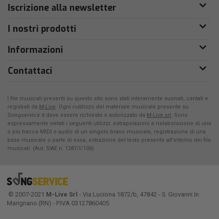
Iscrizione alla newsletter
I nostri prodotti
Informazioni
Contattaci
I file musicali presenti su questo sito sono stati interamente suonati, cantati e
registrati da
M-Live
. Ogni riutilizzo del materiale musicale presente su
Songservice.it deve essere richiesto e autorizzato da
M-Live srl
. Sono
espressamente vietati i seguenti utilizzi: estrapolazioni e rielaborazione di una
o più tracce MIDI o audio di un singolo brano musicale, registrazione di una
base musicale o parte di essa, estrazione del testo presente all'interno dei file
musicali. (Aut. SIAE n. 1287/I/106)
© 2007-2021
M-Live Srl
- Via Luciona 1872/b, 47842 - S. Giovanni In
Marignano (RN) - P.IVA 03127860405