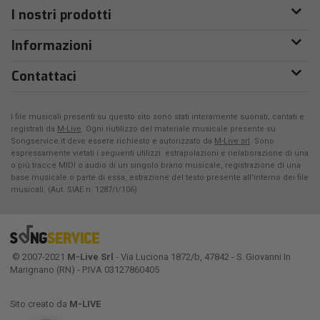
I nostri prodotti
Informazioni
Contattaci
I file musicali presenti su questo sito sono stati interamente suonati, cantati e
registrati da
M-Live
. Ogni riutilizzo del materiale musicale presente su
Songservice.it deve essere richiesto e autorizzato da
M-Live srl
. Sono
espressamente vietati i seguenti utilizzi: estrapolazioni e rielaborazione di una
o più tracce MIDI o audio di un singolo brano musicale, registrazione di una
base musicale o parte di essa, estrazione del testo presente all'interno dei file
musicali. (Aut. SIAE n. 1287/I/106)
© 2007-2021
M-Live Srl
- Via Luciona 1872/b, 47842 - S. Giovanni In
Marignano (RN) - P.IVA 03127860405
Sito creato da
M-LIVE