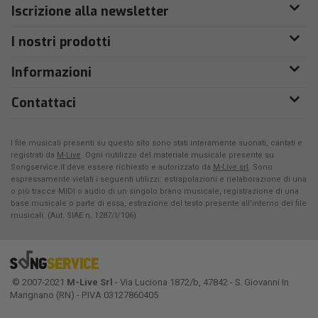
Iscrizione alla newsletter
I nostri prodotti
Informazioni
Contattaci
I file musicali presenti su questo sito sono stati interamente suonati, cantati e
registrati da
M-Live
. Ogni riutilizzo del materiale musicale presente su
Songservice.it deve essere richiesto e autorizzato da
M-Live srl
. Sono
espressamente vietati i seguenti utilizzi: estrapolazioni e rielaborazione di una
o più tracce MIDI o audio di un singolo brano musicale, registrazione di una
base musicale o parte di essa, estrazione del testo presente all'interno dei file
musicali. (Aut. SIAE n. 1287/I/106)
© 2007-2021
M-Live Srl
- Via Luciona 1872/b, 47842 - S. Giovanni In
Marignano (RN) - P.IVA 03127860405