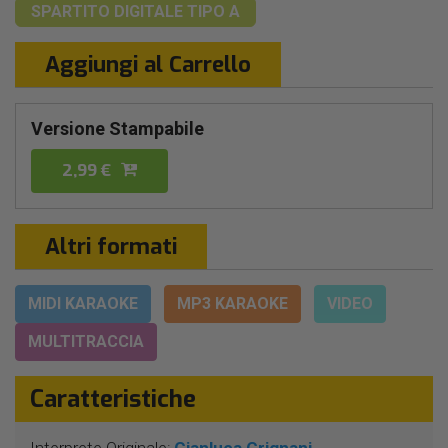
SPARTITO DIGITALE
TIPO A
Aggiungi al Carrello
Versione Stampabile
2,99 €
Altri formati
MIDI KARAOKE
MP3 KARAOKE
VIDEO
MULTITRACCIA
Caratteristiche
Interprete Originale:
Gianluca Grignani