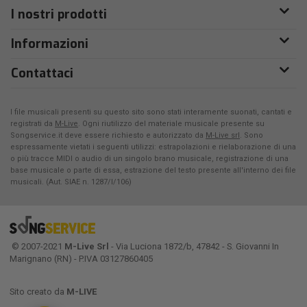
I nostri prodotti
Informazioni
Contattaci
I file musicali presenti su questo sito sono stati interamente suonati, cantati e
registrati da
M-Live
. Ogni riutilizzo del materiale musicale presente su
Songservice.it deve essere richiesto e autorizzato da
M-Live srl
. Sono
espressamente vietati i seguenti utilizzi: estrapolazioni e rielaborazione di una
o più tracce MIDI o audio di un singolo brano musicale, registrazione di una
base musicale o parte di essa, estrazione del testo presente all'interno dei file
musicali. (Aut. SIAE n. 1287/I/106)
© 2007-2021
M-Live Srl
- Via Luciona 1872/b, 47842 - S. Giovanni In
Marignano (RN) - P.IVA 03127860405
Sito creato da
M-LIVE