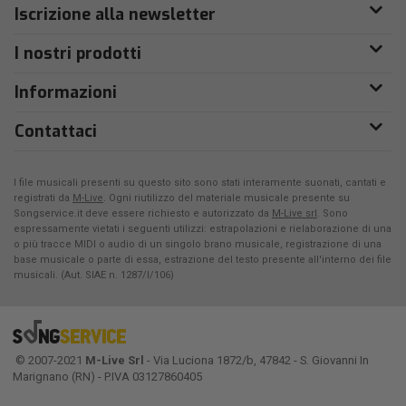
Iscrizione alla newsletter
I nostri prodotti
Informazioni
Contattaci
I file musicali presenti su questo sito sono stati interamente suonati, cantati e
registrati da
M-Live
. Ogni riutilizzo del materiale musicale presente su
Songservice.it deve essere richiesto e autorizzato da
M-Live srl
. Sono
espressamente vietati i seguenti utilizzi: estrapolazioni e rielaborazione di una
o più tracce MIDI o audio di un singolo brano musicale, registrazione di una
base musicale o parte di essa, estrazione del testo presente all'interno dei file
musicali. (Aut. SIAE n. 1287/I/106)
© 2007-2021
M-Live Srl
- Via Luciona 1872/b, 47842 - S. Giovanni In
Marignano (RN) - P.IVA 03127860405