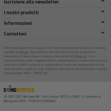
Iscrizione alla newsletter
I nostri prodotti
Informazioni
Contattaci
I file musicali presenti su questo sito sono stati interamente suonati, cantati e
registrati da
M-Live
. Ogni riutilizzo del materiale musicale presente su
Songservice.it deve essere richiesto e autorizzato da
M-Live srl
. Sono
espressamente vietati i seguenti utilizzi: estrapolazioni e rielaborazione di una
o più tracce MIDI o audio di un singolo brano musicale, registrazione di una
base musicale o parte di essa, estrazione del testo presente all'interno dei file
musicali. (Aut. SIAE n. 1287/I/106)
© 2007-2021
M-Live Srl
- Via Luciona 1872/b, 47842 - S. Giovanni In
Marignano (RN) - P.IVA 03127860405