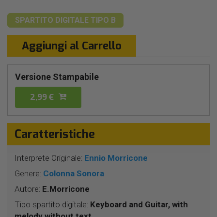
SPARTITO DIGITALE
TIPO B
Aggiungi al Carrello
Versione Stampabile
2,99 €
Caratteristiche
Interprete Originale:
Ennio Morricone
Genere:
Colonna Sonora
Autore:
E.Morricone
Tipo spartito digitale:
Keyboard and Guitar, with
melody without text