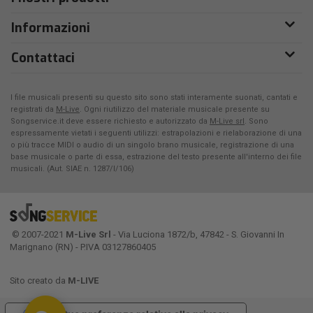
Informazioni
Contattaci
I file musicali presenti su questo sito sono stati interamente suonati, cantati e
registrati da
M-Live
. Ogni riutilizzo del materiale musicale presente su
Songservice.it deve essere richiesto e autorizzato da
M-Live srl
. Sono
espressamente vietati i seguenti utilizzi: estrapolazioni e rielaborazione di una
o più tracce MIDI o audio di un singolo brano musicale, registrazione di una
base musicale o parte di essa, estrazione del testo presente all'interno dei file
musicali. (Aut. SIAE n. 1287/I/106)
© 2007-2021
M-Live Srl
- Via Luciona 1872/b, 47842 - S. Giovanni In
Marignano (RN) - P.IVA 03127860405
Sito creato da
M-LIVE