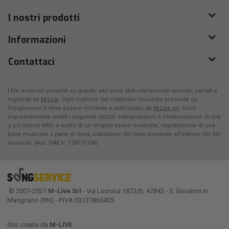
I nostri prodotti
Informazioni
Contattaci
I file musicali presenti su questo sito sono stati interamente suonati, cantati e
registrati da
M-Live
. Ogni riutilizzo del materiale musicale presente su
Songservice.it deve essere richiesto e autorizzato da
M-Live srl
. Sono
espressamente vietati i seguenti utilizzi: estrapolazioni e rielaborazione di una
o più tracce MIDI o audio di un singolo brano musicale, registrazione di una
base musicale o parte di essa, estrazione del testo presente all'interno dei file
musicali. (Aut. SIAE n. 1287/I/106)
© 2007-2021
M-Live Srl
- Via Luciona 1872/b, 47842 - S. Giovanni In
Marignano (RN) - P.IVA 03127860405
Sito creato da
M-LIVE