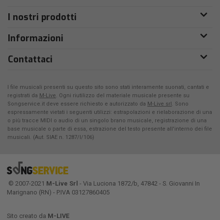
I nostri prodotti
Informazioni
Contattaci
I file musicali presenti su questo sito sono stati interamente suonati, cantati e
registrati da
M-Live
. Ogni riutilizzo del materiale musicale presente su
Songservice.it deve essere richiesto e autorizzato da
M-Live srl
. Sono
espressamente vietati i seguenti utilizzi: estrapolazioni e rielaborazione di una
o più tracce MIDI o audio di un singolo brano musicale, registrazione di una
base musicale o parte di essa, estrazione del testo presente all'interno dei file
musicali. (Aut. SIAE n. 1287/I/106)
© 2007-2021
M-Live Srl
- Via Luciona 1872/b, 47842 - S. Giovanni In
Marignano (RN) - P.IVA 03127860405
Sito creato da
M-LIVE