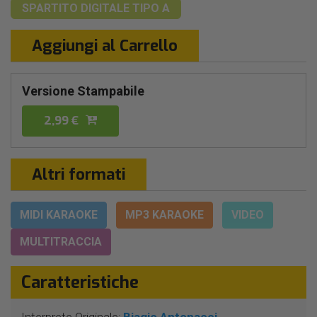
SPARTITO DIGITALE
TIPO A
Aggiungi al Carrello
Versione Stampabile
2,99 €
Altri formati
MIDI KARAOKE
MP3 KARAOKE
VIDEO
MULTITRACCIA
Caratteristiche
Interprete Originale:
Biagio Antonacci