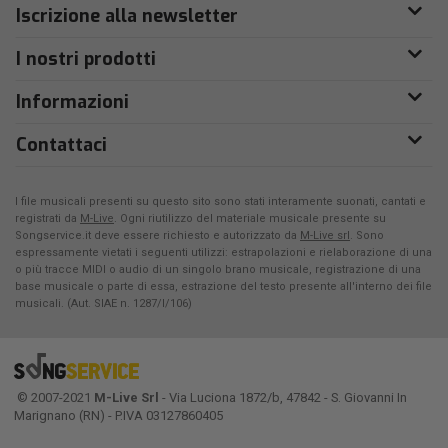
Iscrizione alla newsletter
I nostri prodotti
Informazioni
Contattaci
I file musicali presenti su questo sito sono stati interamente suonati, cantati e
registrati da
M-Live
. Ogni riutilizzo del materiale musicale presente su
Songservice.it deve essere richiesto e autorizzato da
M-Live srl
. Sono
espressamente vietati i seguenti utilizzi: estrapolazioni e rielaborazione di una
o più tracce MIDI o audio di un singolo brano musicale, registrazione di una
base musicale o parte di essa, estrazione del testo presente all'interno dei file
musicali. (Aut. SIAE n. 1287/I/106)
© 2007-2021
M-Live Srl
- Via Luciona 1872/b, 47842 - S. Giovanni In
Marignano (RN) - P.IVA 03127860405