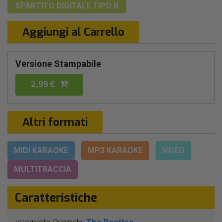
SPARTITO DIGITALE
TIPO B
Aggiungi al Carrello
Versione Stampabile
2,99 €
Altri formati
MIDI KARAOKE
MP3 KARAOKE
VIDEO
MULTITRACCIA
Caratteristiche
Interprete Originale:
The Beatles