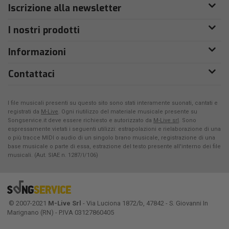
Iscrizione alla newsletter
I nostri prodotti
Informazioni
Contattaci
I file musicali presenti su questo sito sono stati interamente suonati, cantati e
registrati da
M-Live
. Ogni riutilizzo del materiale musicale presente su
Songservice.it deve essere richiesto e autorizzato da
M-Live srl
. Sono
espressamente vietati i seguenti utilizzi: estrapolazioni e rielaborazione di una
o più tracce MIDI o audio di un singolo brano musicale, registrazione di una
base musicale o parte di essa, estrazione del testo presente all'interno dei file
musicali. (Aut. SIAE n. 1287/I/106)
© 2007-2021
M-Live Srl
- Via Luciona 1872/b, 47842 - S. Giovanni In
Marignano (RN) - P.IVA 03127860405