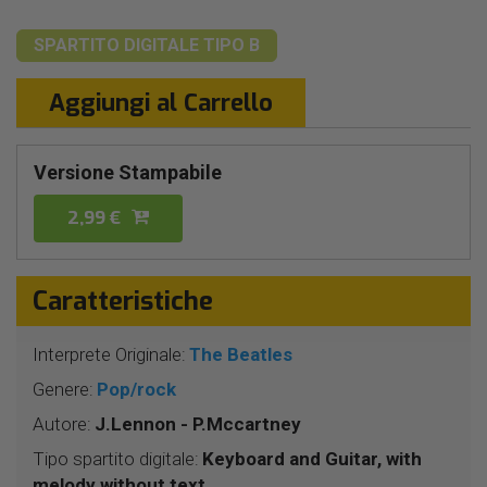
SPARTITO DIGITALE
TIPO B
Aggiungi al Carrello
Versione Stampabile
2,99 €
Caratteristiche
Interprete Originale:
The Beatles
Genere:
Pop/rock
Autore:
J.Lennon - P.Mccartney
Tipo spartito digitale:
Keyboard and Guitar, with
melody without text