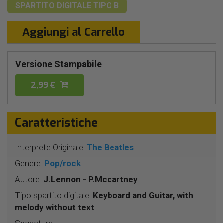
SPARTITO DIGITALE
TIPO B
Aggiungi al Carrello
Versione Stampabile
2,99 €
Caratteristiche
Interprete Originale:
The Beatles
Genere:
Pop/rock
Autore:
J.Lennon - P.Mccartney
Tipo spartito digitale:
Keyboard and Guitar, with
melody without text
Segnatura: