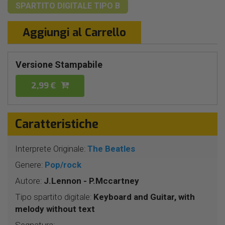
SPARTITO DIGITALE
TIPO B
Aggiungi al Carrello
Versione Stampabile
2,99 €
Caratteristiche
Interprete Originale:
The Beatles
Genere:
Pop/rock
Autore:
J.Lennon - P.Mccartney
Tipo spartito digitale:
Keyboard and Guitar, with
melody without text
Segnatura: