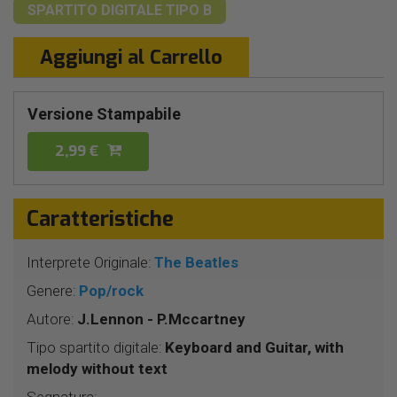
SPARTITO DIGITALE
TIPO B
Aggiungi al Carrello
Versione Stampabile
2,99 €
Caratteristiche
Interprete Originale:
The Beatles
Genere:
Pop/rock
Autore:
J.Lennon - P.Mccartney
Tipo spartito digitale:
Keyboard and Guitar, with
melody without text
Segnatura: