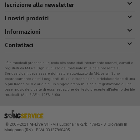
Iscrizione alla newsletter
I nostri prodotti
Informazioni
Contattaci
I file musicali presenti su questo sito sono stati interamente suonati, cantati e
registrati da
M-Live
. Ogni riutilizzo del materiale musicale presente su
Songservice.it deve essere richiesto e autorizzato da
M-Live srl
. Sono
espressamente vietati i seguenti utilizzi: estrapolazioni e rielaborazione di una
o più tracce MIDI o audio di un singolo brano musicale, registrazione di una
base musicale o parte di essa, estrazione del testo presente all'interno dei file
musicali. (Aut. SIAE n. 1287/I/106)
© 2007-2021
M-Live Srl
- Via Luciona 1872/b, 47842 - S. Giovanni In
Marignano (RN) - P.IVA 03127860405