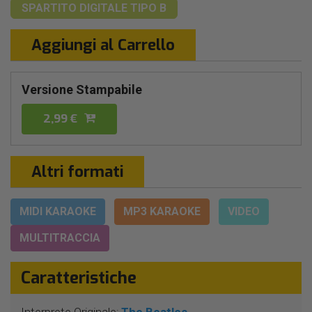
SPARTITO DIGITALE
TIPO B
Aggiungi al Carrello
Versione Stampabile
2,99 €
Altri formati
MIDI KARAOKE
MP3 KARAOKE
VIDEO
MULTITRACCIA
Caratteristiche
Interprete Originale:
The Beatles