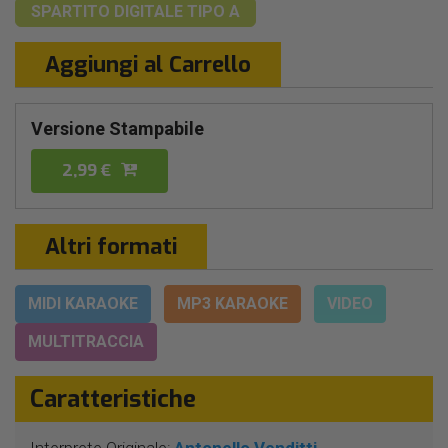
SPARTITO DIGITALE
TIPO A
Aggiungi al Carrello
Versione Stampabile
2,99 €
Altri formati
MIDI KARAOKE
MP3 KARAOKE
VIDEO
MULTITRACCIA
Caratteristiche
Interprete Originale:
Antonello Venditti