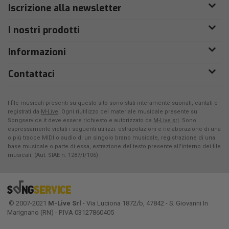
Iscrizione alla newsletter
I nostri prodotti
Informazioni
Contattaci
I file musicali presenti su questo sito sono stati interamente suonati, cantati e
registrati da
M-Live
. Ogni riutilizzo del materiale musicale presente su
Songservice.it deve essere richiesto e autorizzato da
M-Live srl
. Sono
espressamente vietati i seguenti utilizzi: estrapolazioni e rielaborazione di una
o più tracce MIDI o audio di un singolo brano musicale, registrazione di una
base musicale o parte di essa, estrazione del testo presente all'interno dei file
musicali. (Aut. SIAE n. 1287/I/106)
© 2007-2021
M-Live Srl
- Via Luciona 1872/b, 47842 - S. Giovanni In
Marignano (RN) - P.IVA 03127860405