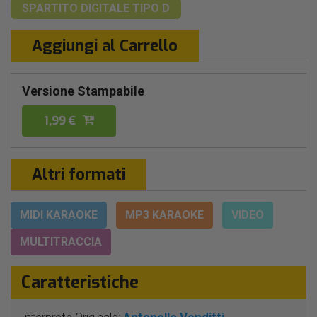
SPARTITO DIGITALE
TIPO D
Aggiungi al Carrello
Versione Stampabile
1,99 €
Altri formati
MIDI KARAOKE
MP3 KARAOKE
VIDEO
MULTITRACCIA
Caratteristiche
Interprete Originale:
Antonello Venditti