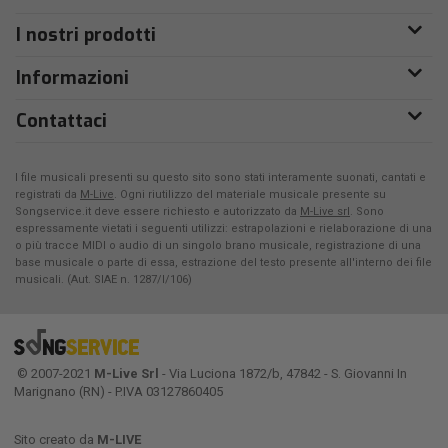
I nostri prodotti
Informazioni
Contattaci
I file musicali presenti su questo sito sono stati interamente suonati, cantati e
registrati da
M-Live
. Ogni riutilizzo del materiale musicale presente su
Songservice.it deve essere richiesto e autorizzato da
M-Live srl
. Sono
espressamente vietati i seguenti utilizzi: estrapolazioni e rielaborazione di una
o più tracce MIDI o audio di un singolo brano musicale, registrazione di una
base musicale o parte di essa, estrazione del testo presente all'interno dei file
musicali. (Aut. SIAE n. 1287/I/106)
© 2007-2021
M-Live Srl
- Via Luciona 1872/b, 47842 - S. Giovanni In
Marignano (RN) - P.IVA 03127860405
Sito creato da
M-LIVE