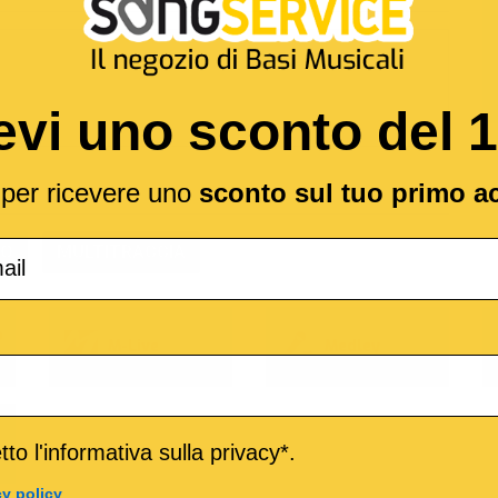
evi uno sconto del 
l per ricevere uno
sconto sul tuo primo a
EO
MULTITRACCIA
o
M-Live
Medley
to l'informativa sulla privacy*.
cy policy
.