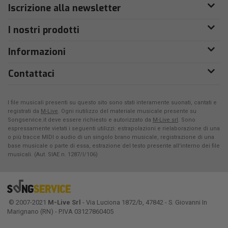
Iscrizione alla newsletter
I nostri prodotti
Informazioni
Contattaci
I file musicali presenti su questo sito sono stati interamente suonati, cantati e
registrati da
M-Live
. Ogni riutilizzo del materiale musicale presente su
Songservice.it deve essere richiesto e autorizzato da
M-Live srl
. Sono
espressamente vietati i seguenti utilizzi: estrapolazioni e rielaborazione di una
o più tracce MIDI o audio di un singolo brano musicale, registrazione di una
base musicale o parte di essa, estrazione del testo presente all'interno dei file
musicali. (Aut. SIAE n. 1287/I/106)
© 2007-2021
M-Live Srl
- Via Luciona 1872/b, 47842 - S. Giovanni In
Marignano (RN) - P.IVA 03127860405