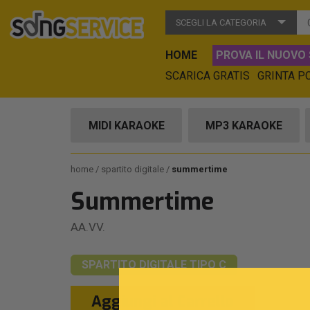
SCEGLI LA CATEGORIA
HOME
PROVA IL NUOVO 
SCARICA GRATIS
GRINTA P
MIDI KARAOKE
MP3 KARAOKE
home
spartito digitale
summertime
Summertime
AA.VV.
SPARTITO DIGITALE
TIPO C
Aggiungi al Carrello