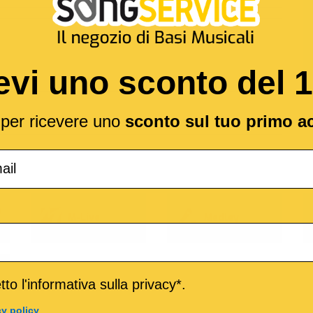
evi uno sconto del 
l per ricevere uno
sconto sul tuo primo a
o
M-Live
Medley
to l'informativa sulla privacy*.
cy policy
.