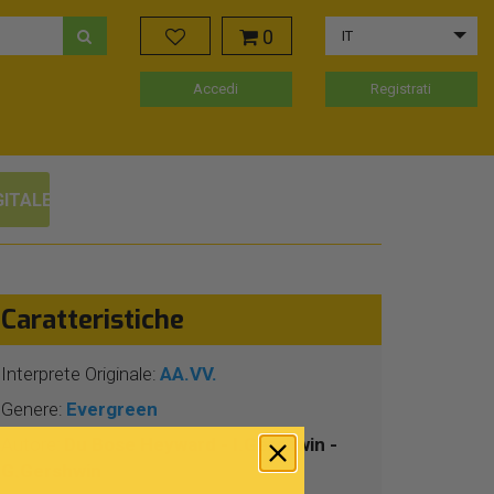
0
IT
Accedi
Registrati
GITALE
Caratteristiche
Interprete Originale:
AA.VV.
Genere:
Evergreen
Autore:
Du Bose Heyward - I.Gershwin -
G.Gershwin