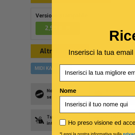
Versione Stampabile
2,99 €
Ric
Altri formati
Inserisci la tua emai
Email
MIDI KARAOKE
Nome
Novità della
Abbonament
settimana
Allsongs
Tutti gli
Credito
Privacy policy
Ho preso visione ed accet
interpreti
Songnet
*Leggi la nostra informativa sulla
priva