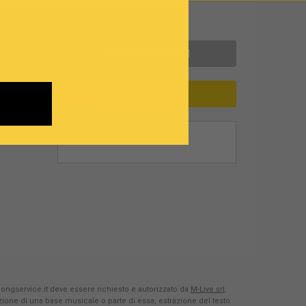
Contattaci
INFORMAZIONI
ASSISTENZA
Songservice.it deve essere richiesto e autorizzato da
M-Live srl
.
azione di una base musicale o parte di essa, estrazione del testo