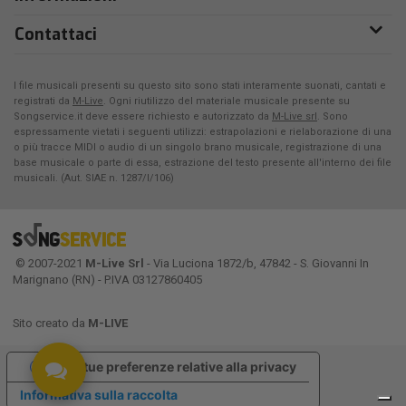
Contattaci
I file musicali presenti su questo sito sono stati interamente suonati, cantati e
registrati da
M-Live
. Ogni riutilizzo del materiale musicale presente su
Songservice.it deve essere richiesto e autorizzato da
M-Live srl
. Sono
espressamente vietati i seguenti utilizzi: estrapolazioni e rielaborazione di una
o più tracce MIDI o audio di un singolo brano musicale, registrazione di una
base musicale o parte di essa, estrazione del testo presente all'interno dei file
musicali. (Aut. SIAE n. 1287/I/106)
© 2007-2021
M-Live Srl
- Via Luciona 1872/b, 47842 - S. Giovanni In
Marignano (RN) - P.IVA 03127860405
Sito creato da
M-LIVE
Le tue preferenze relative alla privacy
Informativa sulla raccolta