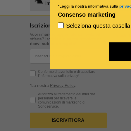
interpreti
Songnet
*Leggi la nostra informativa sulla
priva
Consenso marketing
Iscrizione alla newsletter
I nost
Seleziona questa casella
Vuoi rimanere aggiornato su novità ed
I nostri 
offerte? Iscriviti alla nostra newsletter e
Specific
ricevi subito un regalo
!
Qualità d
Email
Spartiti 
Basi Mp3
Privacy Policy
Confermo di aver letto e di accettare
l’informativa sulla privacy*.
*La nostra
Privacy Policy
.
Consenso Marketing
Autorizzo al trattamento dei miei dati
personali per ricevere le
comunicazioni di marketing di
Songservice.
ISCRIVITI ORA