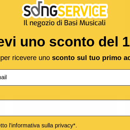
evi uno sconto del 
l per ricevere uno
sconto sul tuo primo a
o
M-Live
Medley
to l'informativa sulla privacy*.