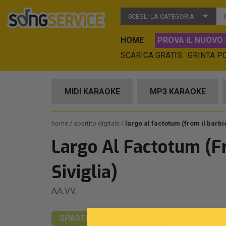
SCEGLI LA CATEGORIA
HOME
PROVA IL NUOVO 
SCARICA GRATIS
GRINTA P
MIDI KARAOKE
MP3 KARAOKE
home
spartito digitale
largo al factotum (from il barbie
Largo Al Factotum (Fr
Siviglia)
AA.VV.
SPARTITO DIGITALE
TIPO B