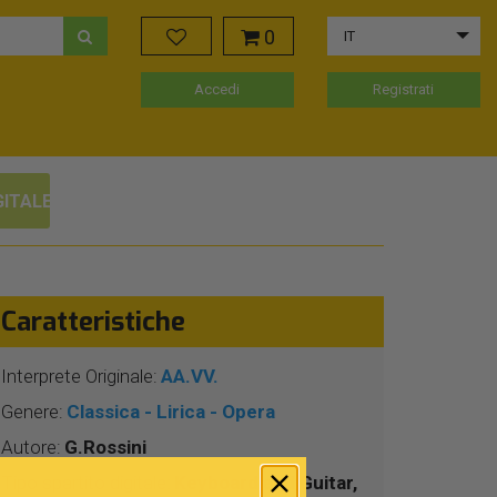
0
IT
Accedi
Registrati
GITALE
Caratteristiche
Interprete Originale:
AA.VV.
Genere:
Classica - Lirica - Opera
Autore:
G.Rossini
Tipo spartito digitale:
Keyboard and Guitar,