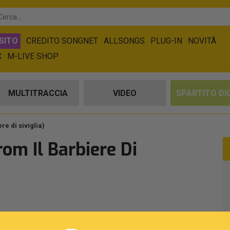
SITO
CREDITO SONGNET
ALLSONGS
PLUG-IN
NOVITÀ
C
M-LIVE SHOP
MULTITRACCIA
VIDEO
SPARTITO DI
re di siviglia)
om Il Barbiere Di