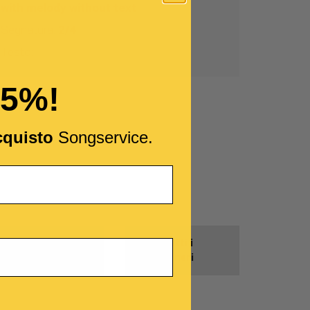
with melody without text
Segnatura:
2/4
Testo:
15%!
cquisto
Songservice.
Prodotti
Tutti i
Gratis
Generi