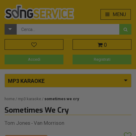
MENU
0
Accedi
Registrati
MP3 KARAOKE
home
mp3 karaoke
sometimes we cry
Sometimes We Cry
Tom Jones
Van Morrison
-