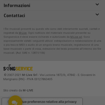
Informazioni
Contattaci
I file musicali presenti su questo sito sono stati interamente suonati, cantati e
registrati da
M-Live
. Ogni riutilizzo del materiale musicale presente su
Songservice.it deve essere richiesto e autorizzato da
M-Live srl
. Sono
espressamente vietati i seguenti utilizzi: estrapolazioni e rielaborazione di una
o più tracce MIDI o audio di un singolo brano musicale, registrazione di una
base musicale o parte di essa, estrazione del testo presente all'interno dei file
musicali. (Aut. SIAE n. 1287/I/106)
© 2007-2021
M-Live Srl
- Via Luciona 1872/b, 47842 - S. Giovanni In
Marignano (RN) - P.IVA 03127860405
Sito creato da
M-LIVE
Le tue preferenze relative alla privacy