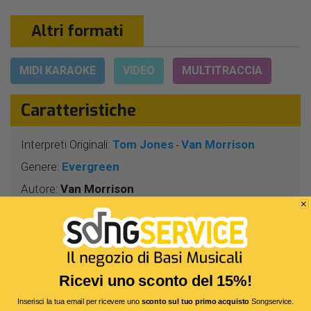
Altri formati
MIDI KARAOKE
VIDEO
MULTITRACCIA
Caratteristiche
Interpreti Originali:
Tom Jones
Van Morrison
-
Genere:
Evergreen
Autore:
Van Morrison
Durata:
5 Min 27 Sec
Segnatura:
4/4
BPM:
67
Tonalità:
DO
Ricevi uno sconto del 15%!
Bitrate:
320 Kbit/s
Inserisci la tua email per ricevere uno
sconto sul tuo primo acquisto
Songservice.