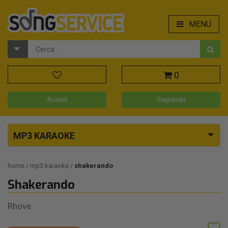
MENU
0
Accedi
Registrati
MP3 KARAOKE
home
mp3 karaoke
shakerando
Shakerando
Rhove