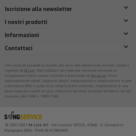
Iscrizione alla newsletter
I nostri prodotti
Informazioni
Contattaci
I file musicali presenti su questo sito sono stati interamente suonati, cantati e
registrati da
M-Live
. Ogni riutilizzo del materiale musicale presente su
Songservice.it deve essere richiesto e autorizzato da
M-Live srl
. Sono
espressamente vietati i seguenti utilizzi: estrapolazioni e rielaborazione di una
o più tracce MIDI o audio di un singolo brano musicale, registrazione di una
base musicale o parte di essa, estrazione del testo presente all'interno dei file
musicali. (Aut. SIAE n. 1287/I/106)
© 2007-2021
M-Live Srl
- Via Luciona 1872/b, 47842 - S. Giovanni In
Marignano (RN) - P.IVA 03127860405