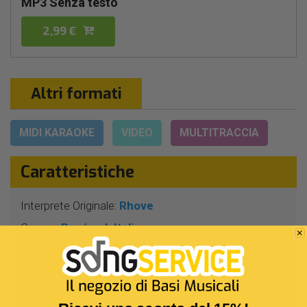
MP3 Senza testo
2,99 €
Altri formati
MIDI KARAOKE
VIDEO
MULTITRACCIA
Caratteristiche
Interprete Originale:
Rhove
Genere:
Pop/rock Italiano
Autore:
S.Roveda - N.Diane
Durata:
3 Min 26 Sec
Segnatura:
4/4