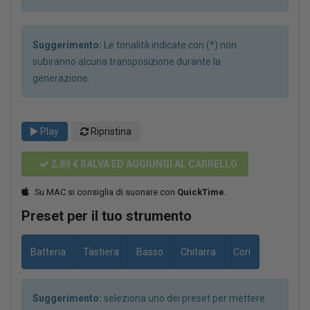
Suggerimento:
Le tonalità indicate con (*) non
subiranno alcuna transposizione durante la
generazione.
Play
Ripristina
2,89 €
SALVA ED AGGIUNGI AL CARRELLO
Su MAC si consiglia di suonare con
QuickTime.
Preset per il tuo strumento
Batteria
Tastiera
Basso
Chitarra
Cori
Suggerimento:
seleziona uno dei preset per mettere