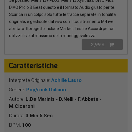
Se possiedi Merish5+ PLUS, Merish5 Xynthia2, DIVO Plus,
DIVO Pro o B.Beat questo è il formato Audio giusto per te.
Scarica in un colpo solo tutte le tracce separate in tonalità
originale, e gestiscile dal vivo con il tuo strumento M-Live
abilitato. Il progetto include Marker, Testi e Accordi per un
utilizzo live al massimo della maneggevolezza.
2,99 €
Caratteristiche
Interprete Originale:
Achille Lauro
Genere:
Pop/rock Italiano
Autore:
L.De Marinis - D.Nelli - F.Abbate -
M.Ciceroni
Durata:
3 Min 5 Sec
BPM:
100