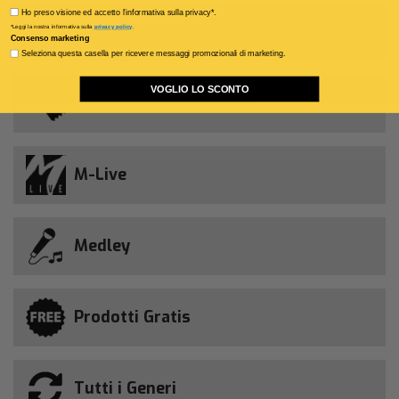
Privacy policy
Ho preso visione ed accetto l'informativa sulla privacy*.
Novità della settimana
*Leggi la nostra informativa sulla
privacy policy
.
Consenso marketing
Seleziona questa casella per ricevere messaggi promozionali di marketing.
VOGLIO LO SCONTO
Abbonamento Allsongs
M-Live
Medley
Prodotti Gratis
Tutti i Generi