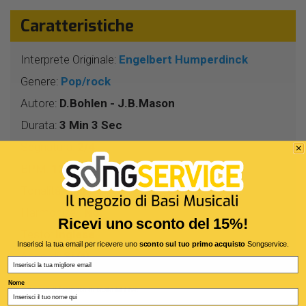
Caratteristiche
Interprete Originale:
Engelbert Humperdinck
Genere:
Pop/rock
Autore:
D.Bohlen - J.B.Mason
Durata:
3 Min 3 Sec
Segnatura:
2/4
BPM:
126
Tonalità:
MIb
Harmonizer:
No
Ricevi uno sconto del 15%!
Testo:
Inglese
Inserisci la tua email per ricevere uno
sconto sul tuo primo acquisto
Songservice.
Accordi:
Si (*)
Email
Nome
(*) Solo con il formato di testo M-Live