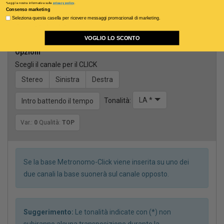
Sezione cori
*Leggi la nostra informativa sulla
privacy policy
.
Consenso marketing
Seleziona questa casella per ricevere messaggi promozionali di marketing.
Voce guida maschile
VOGLIO LO SCONTO
Opzioni
Scegli il canale per il CLICK
Stereo
Sinistra
Destra
LA *
Tonalità:
Intro battendo il tempo
Var.:
0
Qualità:
TOP
Se la base Metronomo-Click viene inserita su uno dei
due canali la base suonerà sul canale opposto.
Suggerimento:
Le tonalità indicate con (*) non
subiranno alcuna transposizione durante la