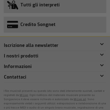
Tutti gli interpreti
Credito Songnet
Iscrizione alla newsletter
I nostri prodotti
Informazioni
Contattaci
I file musicali presenti su questo sito sono stati interamente suonati, cantati e
registrati da
M-Live
. Ogni riutilizzo del materiale musicale presente su
Songservice.it deve essere richiesto e autorizzato da
M-Live srl
. Sono
espressamente vietati i seguenti utilizzi: estrapolazioni e rielaborazione di una
o più tracce MIDI o audio di un singolo brano musicale, registrazione di una